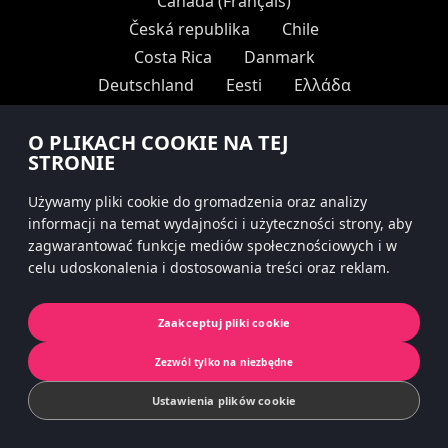
Canada (Français)
Česká republika
Chile
Costa Rica
Danmark
Deutschland
Eesti
Ελλάδα
España
France
한국
O PLIKACH COOKIE NA TEJ
Hrvatska
香港
Ísland
STRONIE
Italia
Latvija
Lebanon
Lietuva
Magyarország
Używamy pliki cookie do gromadzenia oraz analizy
México
Nederland
informacji na temat wydajności i użyteczności strony, aby
zagwarantować funkcje mediów społecznościowych i w
New Zealand
日本
Norge
celu udoskonalenia i dostosowania treści oraz reklam.
Österreich
Perú
Philippines
Polska
Portugal
România
Zaakceptuj pliki cookie
Schweiz
Slovenija
Slovensko
South Africa
Srbija
Suisse
Zezwól tylko na niezbędne
Suomi
Sverige
台灣
Ustawienia plików cookie
Svizzera
United Arab Emirates