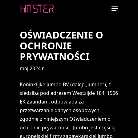
Skip
Menu
to
main
content
OŚWIADCZENIE O
OCHRONIE
PRYWATNOŚCI
maj 2024 r
Koninklijke Jumbo BV (dalej: „Jumbo”), z
siedzibą pod adresem Westzijde 184, 1506
EK Zaandam, odpowiada za
przetwarzanie danych osobowych
zgodnie z niniejszym Oświadczeniem o
ochronie prywatności. Jumbo jest częścią
europejskiej firmy zabawkarskiej Jumbo