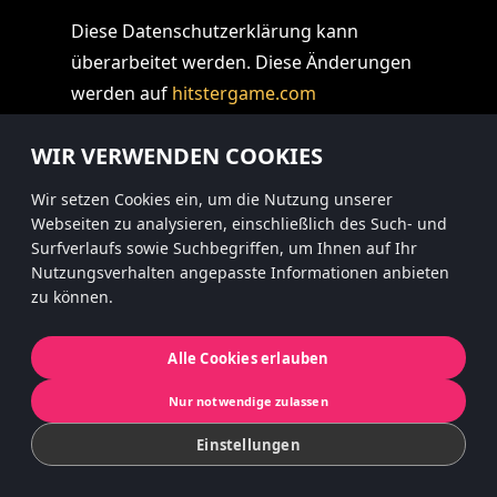
Diese Datenschutzerklärung kann
überarbeitet werden. Diese Änderungen
werden auf
hitstergame.com
veröffentlicht. Datum der neuesten
WIR VERWENDEN COOKIES
Fassung ist der 24. Mai 2018.
Wir setzen Cookies ein, um die Nutzung unserer
Wenn Sie Zugriff auf Ihre Informationen
Webseiten zu analysieren, einschließlich des Such- und
wünschen, sind wir verpflichtet, alle
Surfverlaufs sowie Suchbegriffen, um Ihnen auf Ihr
Nutzungsverhalten angepasste Informationen anbieten
erforderlichen Maßnahmen zu ergreifen,
zu können.
um Ihre Identität zu überprüfen. Diese
Maßnahmen dienen ausschließlich dem
Alle Cookies erlauben
Schutz Ihrer Daten und der Reduzierung
des Risikos von Identitätsbetrug,
Nur notwendige zulassen
Diebstahl oder unberechtigtem Zugriff
Einstellungen
auf Ihre Daten. Wir bitten Sie daher, uns
Originale oder beglaubigte Kopien der