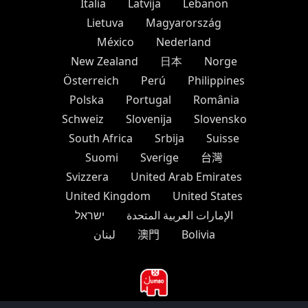
Italia
Latvija
Lebanon
Lietuva
Magyarország
México
Nederland
New Zealand
日本
Norge
Österreich
Perú
Philippines
Polska
Portugal
România
Schweiz
Slovenija
Slovensko
South Africa
Srbija
Suisse
Suomi
Sverige
台灣
Svizzera
United Arab Emirates
United Kingdom
United States
الإمارات العربية المتحدة
ישראל
لبنان
澳門
Bolivia