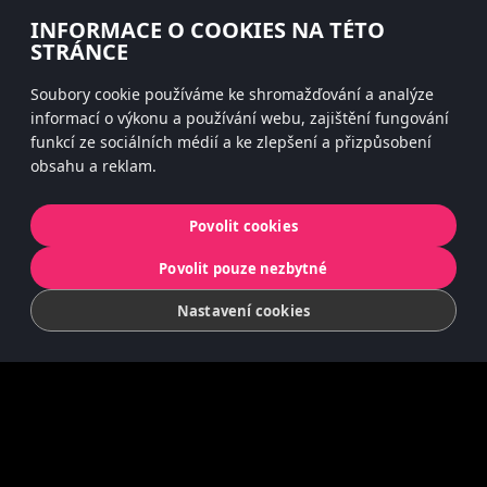
INFORMACE O COOKIES NA TÉTO
#hitsterparty
STRÁNCE
instagram
Soubory cookie používáme ke shromažďování a analýze
informací o výkonu a používání webu, zajištění fungování
funkcí ze sociálních médií a ke zlepšení a přizpůsobení
obsahu a reklam.
Ochrana dat
Cookies
Povolit cookies
© 2022 Koninklijke Jumbo B.V. | © game
Povolit pouze nezbytné
concept by Slættaratindur AB & Friends
Nastavení cookies