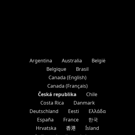
Argentina
Australia
België
Belgique
Brasil
Canada (English)
Canada (Français)
Česká republika
Chile
Costa Rica
Danmark
Deutschland
Eesti
Ελλάδα
España
France
한국
Hrvatska
香港
Ísland