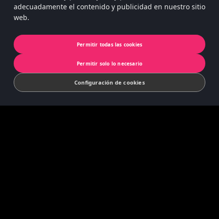
adecuadamente el contenido y publicidad en nuestro sitio
web.
Privacidad de la aplicación
Cookies
Permitir todas las cookies
© 2022 Koninklijke Jumbo B.V. | © game
Permitir solo lo necesario
concept by Slættaratindur AB & Friends
Configuración de cookies