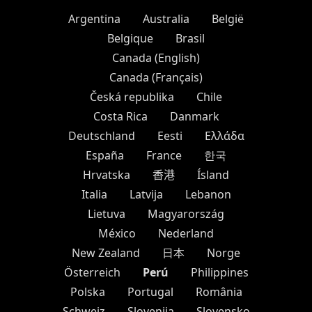
Argentina
Australia
België
Belgique
Brasil
Canada (English)
Canada (Français)
Česká republika
Chile
Costa Rica
Danmark
Deutschland
Eesti
Ελλάδα
España
France
한국
Hrvatska
香港
Ísland
Italia
Latvija
Lebanon
Lietuva
Magyarország
México
Nederland
New Zealand
日本
Norge
Perú
Österreich
Philippines
Polska
Portugal
România
Schweiz
Slovenija
Slovensko