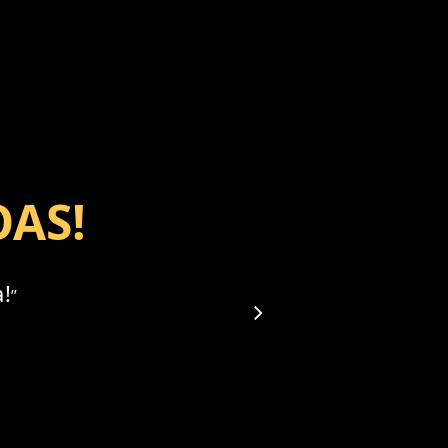
OAS!
a!
”