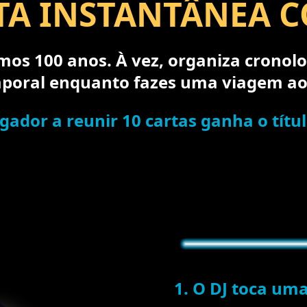
TA INSTANTÂNEA C
timos 100 anos. À vez, organiza crono
mporal enquanto fazes uma viagem ao
gador a reunir 10 cartas ganha o títu
1. O DJ toca um