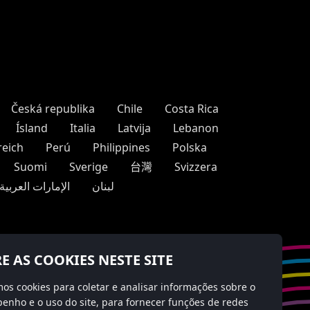
Česká republika
Chile
Costa Rica
Ísland
Italia
Latvija
Lebanon
reich
Perú
Philippines
Polska
Suomi
Sverige
台灣
Svizzera
لبنان
الإمارات العربية
E AS COOKIES NESTE SITE
mos cookies para coletar e analisar informações sobre o
nho e o uso do site, para fornecer funções de redes