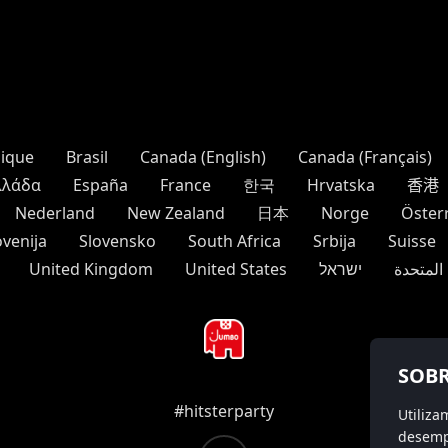
gique
Brasil
Canada (English)
Canada (Français)
λλάδα
España
France
한국
Hrvatska
香港
Nederland
New Zealand
日本
Norge
Öster
ovenija
Slovensko
South Africa
Srbija
Suisse
United Kingdom
United States
ישראל
 المتحدة
SOBR
#hitsterparty
Utiliza
desempe
instagram