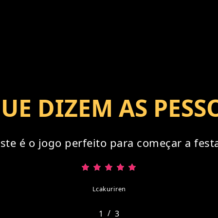
UE DIZEM AS PESS
ste é o jogo perfeito para começar a fest
Lcakuriren
/
1
2
3
3