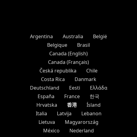
Argentina
Australia
België
Belgique
Brasil
Canada (English)
Canada (Français)
Česká republika
Chile
Costa Rica
Danmark
Deutschland
Eesti
Ελλάδα
España
France
한국
香港
Hrvatska
Ísland
Italia
Latvija
Lebanon
Lietuva
Magyarország
México
Nederland