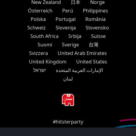
New Zealand
日本
Norge
Österreich
Perú
Philippines
Polska
Portugal
România
Schweiz
Slovenija
Slovensko
South Africa
Srbija
Suisse
Suomi
Sverige
台灣
Svizzera
United Arab Emirates
United Kingdom
United States
الإمارات العربية المتحدة
ישראל
لبنان
#hitsterparty
instagram