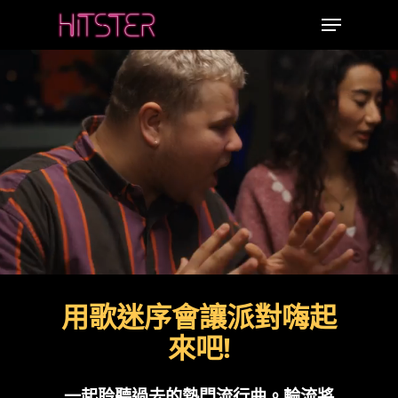
Skip
Menu
to
main
content
用歌迷序會讓派對嗨起
來吧!
一起聆聽過去的熱門流行曲。輪流將