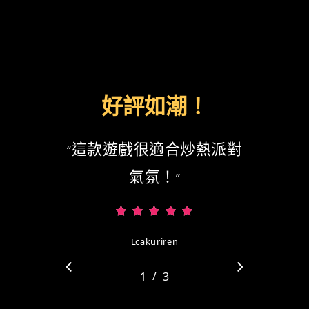
好評如潮！
這款遊戲很適合炒熱派對
“
氣氛！
”
Lcakuriren
/
1
2
3
3