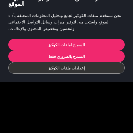
الموقع
instagram
نحن نستخدم ملفات الكوكيز لجمع وتحليل المعلومات المتعلقة بأداء
الموقع واستخدامه، لتوفير ميزات وسائل التواصل الاجتماعي
ولتحسين وتخصيص المحتوى والإعلانات.
سياسة الخصوصيّة
ملفات تعريف الارتباط
السماح لملفات الكوكيز
© 2022 Koninklijke Jumbo B.V. | © game
السماح بالضروري فقط
concept by Slættaratindur AB & Friends
إعدادات ملفات الكوكيز