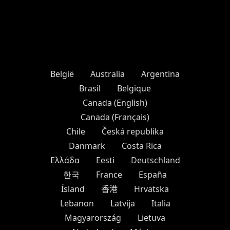
België
Australia
Argentina
Brasil
Belgique
Canada (English)
Canada (Français)
Chile
Česká republika
Danmark
Costa Rica
Ελλάδα
Eesti
Deutschland
한국
France
España
Ísland
香港
Hrvatska
Lebanon
Latvija
Italia
Magyarország
Lietuva