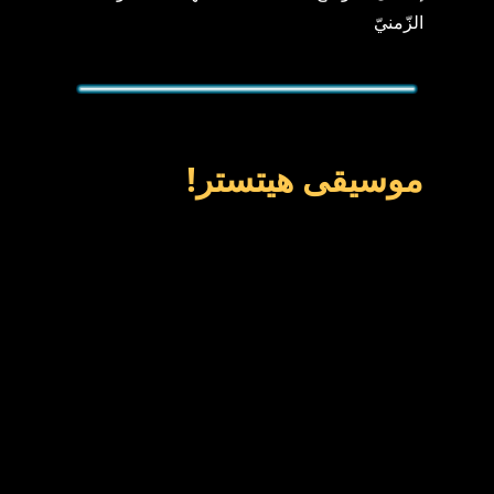
الزّمنيّ
موسيقى هيتستر!