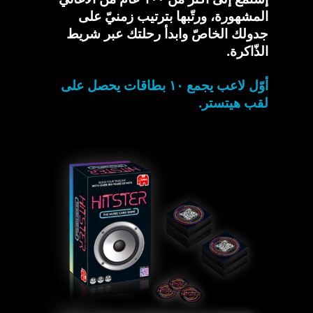
المشهورة، ورتّبها بترتيب زمنيّ على
جدولك الخاصّ وابدأ رحلتك عبر شريط
الذّاكرة.
أوّل لاعب يجمع ١٠ بطاقات يحصل على
لقب هيتستر.