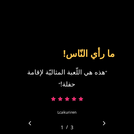
ما رأي النّاس!
هذه هي اللّعبة المثاليّة لإقامة
“
حفلة!
”
Lcakuriren
/
1
2
3
3