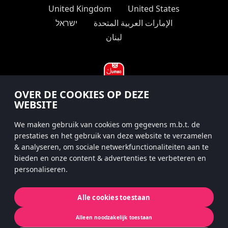
United Kingdom
United States
الإمارات العربية المتحدة
ישראל
لبنان
OVER DE COOKIES OP DEZE
WEBSITE
#hitsterparty
We maken gebruik van cookies om gegevens m.b.t. de
instagram
prestaties en het gebruik van deze website te verzamelen
& analyseren, om sociale netwerkfunctionaliteiten aan te
bieden en onze content & advertenties te verbeteren en
personaliseren.
Privacy Policy
App-privacy
Cookies
Alle cookies toestaan
© 2022 Koninklijke Jumbo B.V. | © game
Alleen noodzakelijk toestaan
concept by Slættaratindur AB & Friends