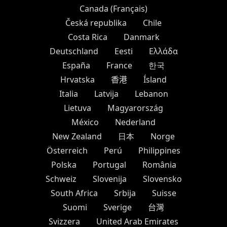
Canada (Français)
Česká republika
Chile
Costa Rica
Danmark
Deutschland
Eesti
Ελλάδα
España
France
한국
Hrvatska
香港
Ísland
Italia
Latvija
Lebanon
Lietuva
Magyarország
México
Nederland
New Zealand
日本
Norge
Österreich
Perú
Philippines
Polska
Portugal
România
Schweiz
Slovenija
Slovensko
South Africa
Srbija
Suisse
Suomi
Sverige
台灣
Svizzera
United Arab Emirates