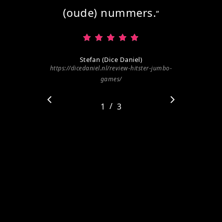
(oude) nummers.
”
Stefan (Dice Daniel)
https://dicedaniel.nl/review-hitster-jumbo-
games/
/
1
2
3
3