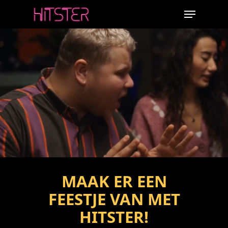
Skip
Menu
to
main
content
MAAK ER EEN
FEESTJE VAN MET
HITSTER!