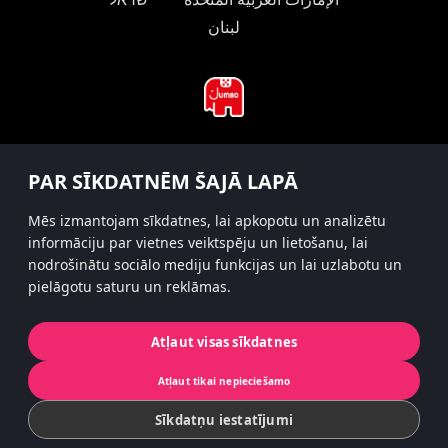
لبنان
#hitsterparty
PAR SĪKDATNĒM ŠAJĀ LAPĀ
instagram
Mēs izmantojam sīkdatnes, lai apkopotu un analizētu
informāciju par vietnes veiktspēju un lietošanu, lai
nodrošinātu sociālo mediju funkcijas un lai uzlabotu un
pielāgotu saturu un reklāmas.
Privātuma politika
Sīkfaili
Atļaut visas sīkdatnes
© 2022 Koninklijke Jumbo B.V. | © game
Atļaut tikai nepieciešamo
concept by Slættaratindur AB & Friends
Sīkdatņu iestatījumi