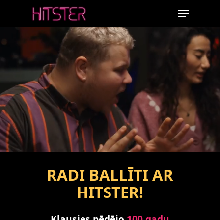
Skip
Menu
to
main
content
RADI BALLĪTI AR
HITSTER!
Klausies pēdējo
100 gadu