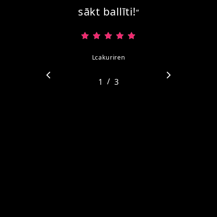
sākt ballīti!
”
Lcakuriren
/
1
2
3
3