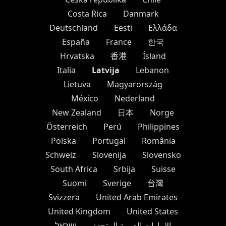
Costa Rica
Danmark
Deutschland
Eesti
Ελλάδα
España
France
한국
Hrvatska
香港
Ísland
Latvija
Italia
Lebanon
Lietuva
Magyarország
México
Nederland
New Zealand
日本
Norge
Österreich
Perú
Philippines
Polska
Portugal
România
Schweiz
Slovenija
Slovensko
South Africa
Srbija
Suisse
Suomi
Sverige
台灣
Svizzera
United Arab Emirates
United Kingdom
United States
الإمارات العربية المتحدة
ישראל