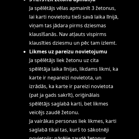
Ja spēlētājs vēlas apmainīt 3 žetonus,
lai karti novietotu tieši savā laika līnijā,
viņam tas jādara pirms dziesmas
klausīšanās. Nav atļauts vispirms
klausīties dziesmu un pēc tam izlemt.
Likmes uz pareizu novietojumu
Ja spēlētājs liek žetonu uz cita
spēlētāja laika līnijas, likdams likmi, ka
karte ir nepareizi novietota, un
izrādās, ka karte ir pareizi novietota
(pat ja gads sakrīt), oriģinālais
spēlētājs saglabā karti, bet likmes
veicējs zaudē žetonu.
Ja vairākas personas liek likmes, karti
saglabā tikai tas, kurš to sākotnēji
novietojis; pārējie zaudē žetonus.