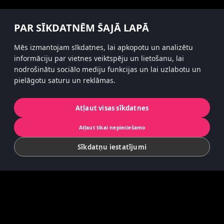
#hitsterparty
PAR SĪKDATNĒM ŠAJĀ LAPĀ
instagram
Mēs izmantojam sīkdatnes, lai apkopotu un analizētu
informāciju par vietnes veiktspēju un lietošanu, lai
nodrošinātu sociālo mediju funkcijas un lai uzlabotu un
pielāgotu saturu un reklāmas.
Privātuma politika
Sīkfaili
Atļaut visas sīkdatnes
© 2022 Koninklijke Jumbo B.V. | © game
Atļaut tikai nepieciešamo
concept by Slættaratindur AB & Friends
Sīkdatņu iestatījumi