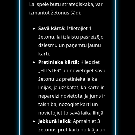
Lai spēle būtu stratēģiskāka, var
izmantot žetonus šādi:
Savā kārtā:
Izlietojiet 1
žetonu, lai izlaistu pašreizējo
dziesmu un paņemtu jaunu
karti.
Pretinieka kārtā:
Kliedziet
„HITSTER” un novietojiet savu
žetonu uz pretinieka laika
līnijas, ja uzskatāt, ka karte ir
nepareizi novietota. Ja jums ir
taisnība, nozogiet karti un
novietojiet to savā laika līnijā.
Jebkurā laikā:
Apmainiet 3
žetonus pret karti no klāja un