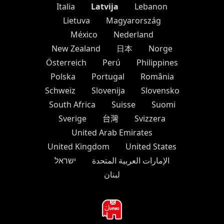
Latvija
Italia
Lebanon
Lietuva
Magyarország
México
Nederland
New Zealand
日本
Norge
Österreich
Perú
Philippines
Polska
Portugal
România
Schweiz
Slovenija
Slovensko
South Africa
Suisse
Suomi
Sverige
台灣
Svizzera
United Arab Emirates
United Kingdom
United States
الإمارات العربية المتحدة
ישראל
لبنان