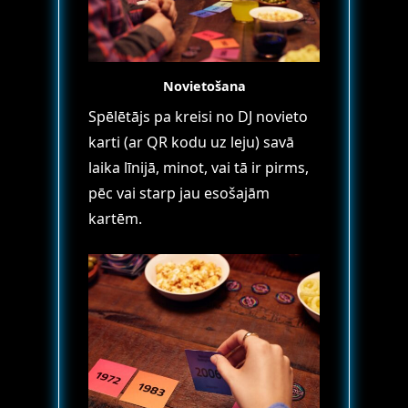
Novietošana
Spēlētājs pa kreisi no DJ novieto
karti (ar QR kodu uz leju) savā
laika līnijā, minot, vai tā ir pirms,
pēc vai starp jau esošajām
kartēm.