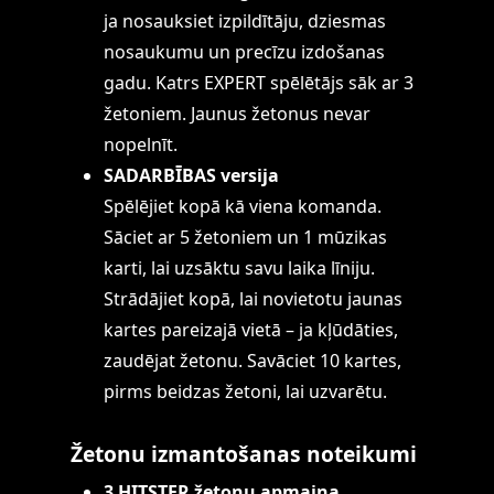
ja nosauksiet izpildītāju, dziesmas
nosaukumu un precīzu izdošanas
gadu. Katrs EXPERT spēlētājs sāk ar 3
žetoniem. Jaunus žetonus nevar
nopelnīt.
SADARBĪBAS versija
Spēlējiet kopā kā viena komanda.
Sāciet ar 5 žetoniem un 1 mūzikas
karti, lai uzsāktu savu laika līniju.
Strādājiet kopā, lai novietotu jaunas
kartes pareizajā vietā – ja kļūdāties,
zaudējat žetonu. Savāciet 10 kartes,
pirms beidzas žetoni, lai uzvarētu.
Žetonu izmantošanas noteikumi
3 HITSTER žetonu apmaiņa