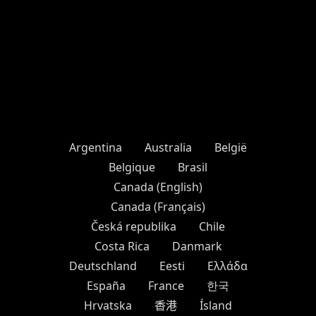
Argentina
Australia
België
Belgique
Brasil
Canada (English)
Canada (Français)
Česká republika
Chile
Costa Rica
Danmark
Deutschland
Eesti
Ελλάδα
España
France
한국
Hrvatska
香港
Ísland