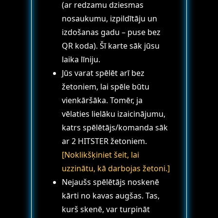
(ar redzamu dziesmas
nosaukumu, izpildītāju un
izdošanas gadu – puse bez
QR koda). Šī karte sāk jūsu
laika līniju.
Jūs varat spēlēt arī bez
žetoniem, lai spēle būtu
vienkāršāka. Tomēr, ja
vēlaties lielāku izaicinājumu,
katrs spēlētājs/komanda sāk
ar 2 HITSTER žetoniem.
[Noklikšķiniet šeit, lai
uzzinātu, kā darbojas žetoni.]
Nejaušs spēlētājs noskenē
kārti no kavas augšas. Tas,
kurš skenē, var turpināt