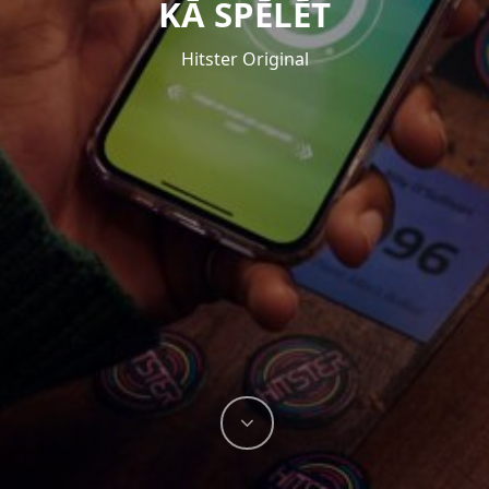
KĀ SPĒLĒT
Hitster Original