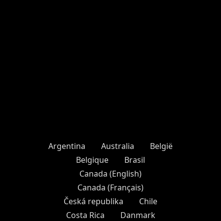
secunde („previzualizări de 30s”). Consultă
regulile jocului pentru mai multe detalii
despre cum să redai muzica.
Argentina
Australia
België
Belgique
Brasil
Canada (English)
Canada (Français)
Česká republika
Chile
Costa Rica
Danmark