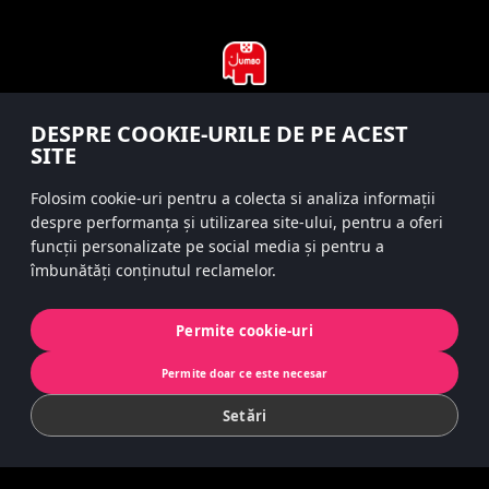
DESPRE COOKIE-URILE DE PE ACEST
#hitsterparty
SITE
instagram
Folosim cookie-uri pentru a colecta si analiza informații
despre performanța și utilizarea site-ului, pentru a oferi
funcții personalizate pe social media și pentru a
îmbunătăți conținutul reclamelor.
Politica de confidențialitate
Cookies
Permite cookie-uri
© 2022 Koninklijke Jumbo B.V. | © game
Permite doar ce este necesar
concept by Slættaratindur AB & Friends
Setări