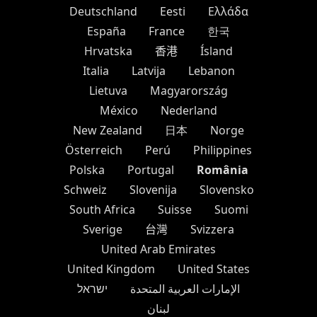
Deutschland
Eesti
Ελλάδα
España
France
한국
Hrvatska
香港
Ísland
Italia
Latvija
Lebanon
Lietuva
Magyarország
México
Nederland
New Zealand
日本
Norge
Österreich
Perú
Philippines
România
Polska
Portugal
Schweiz
Slovenija
Slovensko
South Africa
Suisse
Suomi
Sverige
台灣
Svizzera
United Arab Emirates
United Kingdom
United States
الإمارات العربية المتحدة
ישראל
لبنان