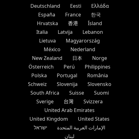
Deutschland
Eesti
Ελλάδα
España
France
한국
Hrvatska
香港
Ísland
Italia
Latvija
Lebanon
Lietuva
Magyarország
México
Nederland
New Zealand
日本
Norge
Österreich
Perú
Philippines
Polska
Portugal
România
Schweiz
Slovenija
Slovensko
South Africa
Suisse
Suomi
Sverige
台灣
Svizzera
United Arab Emirates
United Kingdom
United States
الإمارات العربية المتحدة
ישראל
لبنان