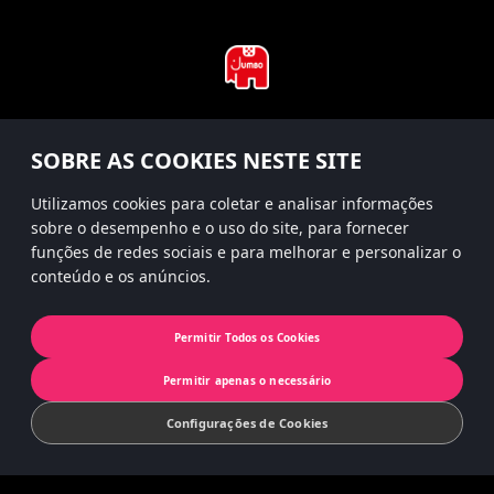
#hitsterparty
SOBRE AS COOKIES NESTE SITE
instagram
Utilizamos cookies para coletar e analisar informações
sobre o desempenho e o uso do site, para fornecer
funções de redes sociais e para melhorar e personalizar o
conteúdo e os anúncios.
Cookies
Política de Privacidade
Permitir Todos os Cookies
© 2022 Koninklijke Jumbo B.V. | © game
Permitir apenas o necessário
concept by Slættaratindur AB & Friends
Configurações de Cookies