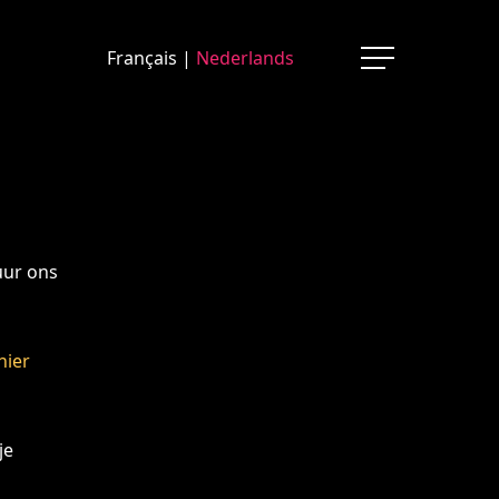
Français
|
Nederlands
Menu
uur ons
hier
je