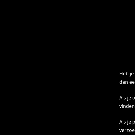
Skip
to
main
content
Heb je
dan ee
Als je
vinden
Als je
verzo