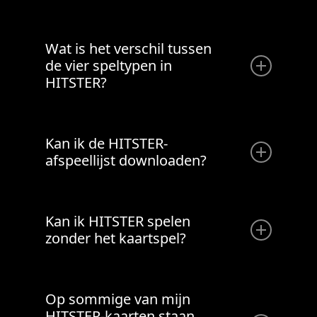
ervoor om te spelen met Spotify Free. Als
HITSTER staat boordevol honderden
je Spotify Free gebruikt, begint het
Wat is het verschil tussen
onvergetelijke hits uit verschillende
nummer te spelen wanneer je je telefoon
de vier speltypen in
decennia en genres. Van tijdloze
fysiek met de voorkant naar beneden
HITSTER?
klassiekers tot recente hits, er is muziek
draait (‘gyrosensor’) of na een korte
voor iedereen. En maak je geen zorgen
aftelling van 3 seconden (‘aftellen’). Als je
Je kunt HITSTER tegen elkaar spelen (op
als je geen muziekkenner bent – iedereen
speelt met Spotify Premium, kun je het
Kan ik de HITSTER-
drie moeilijkheidsniveaus: ORIGINEEL,
die HITSTER speelt kan winnen.
hele nummer vanaf het begin beluisteren
afspeellijst downloaden?
PRO en EXPERT) of met alle spelers in
(‘volledige tracks’) of genieten van een 30-
hetzelfde team met het speltype
seconden preview (‘30s previews’).
Ja! Klik op de onderstaande links om de
COÖPERATIEF. We raden je aan om te
Raadpleeg de spelregels voor meer
Kan ik HITSTER spelen
verschillende HITSTER-playlists op Spotify
beginnen met ORIGINEEL als je HITSTER
details over hoe je de muziek afspeelt.
zonder het kaartspel?
te ontdekken.
voor het eerst speelt. Als je dat te
makkelijk vindt, ga dan verder met PRO of
Hitster Original:
Nee, je hebt het HITSTER-kaartspel nodig
EXPERT. Lees de spelregels voor meer
https://open.spotify.com/playlist/321iL49aeqqqtK
Op sommige van mijn
om het spel te spelen. Ga voor meer
informatie.
HITSTER-kaarten staan
si=051363d82652403b