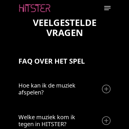
Skip
Menu
to
VEELGESTELDE
main
content
VRAGEN
FAQ OVER HET SPEL
Hoe kan ik de muziek
afspelen?
Bij het openen van de app volg je de
Welke muziek kom ik
instructies op het scherm om verbinding
tegen in HITSTER?
te maken met de Spotify-app of kies je