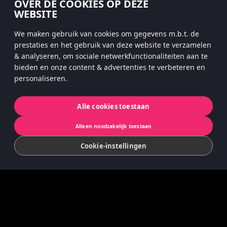
OVER DE COOKIES OP DEZE
WEBSITE
#hitsterparty
We maken gebruik van cookies om gegevens m.b.t. de
instagram
prestaties en het gebruik van deze website te verzamelen
& analyseren, om sociale netwerkfunctionaliteiten aan te
bieden en onze content & advertenties te verbeteren en
personaliseren.
Privacy Policy
App-privacy
Cookies
Alle cookies toestaan
© 2022 Koninklijke Jumbo B.V. | © game
Alleen noodzakelijk toestaan
concept by Slættaratindur AB & Friends
Cookie-instellingen