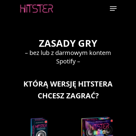
Skip
Menu
to
main
content
ZASADY GRY
– bez lub z darmowym kontem
Spotify –
KTÓRĄ WERSJĘ HITSTERA
CHCESZ ZAGRAĆ?