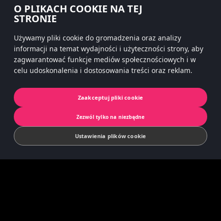
O PLIKACH COOKIE NA TEJ
#hitsterparty
STRONIE
instagram
Używamy pliki cookie do gromadzenia oraz analizy
informacji na temat wydajności i użyteczności strony, aby
zagwarantować funkcje mediów społecznościowych i w
celu udoskonalenia i dostosowania treści oraz reklam.
Polityka prywatności
Cookies
Zaakceptuj pliki cookie
© 2022 Koninklijke Jumbo B.V. | © game
Zezwól tylko na niezbędne
concept by Slættaratindur AB & Friends
Ustawienia plików cookie