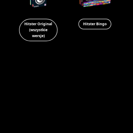
Hitster Original
Hitster Bingo
(wszystkie
wersje)