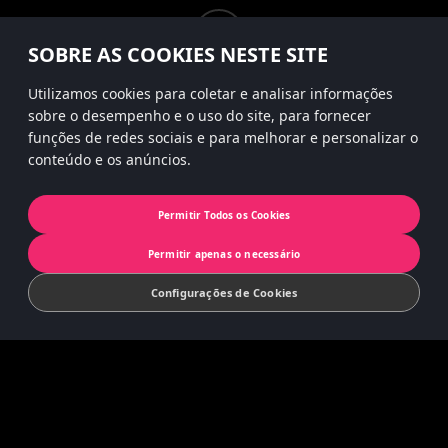
instagram
SOBRE AS COOKIES NESTE SITE
Utilizamos cookies para coletar e analisar informações
sobre o desempenho e o uso do site, para fornecer
Política de privacidade
funções de redes sociais e para melhorar e personalizar o
conteúdo e os anúncios.
Privacidade da App
Cookies
Permitir Todos os Cookies
© 2022 Koninklijke Jumbo B.V. | © game
Permitir apenas o necessário
concept by Slættaratindur AB & Friends
Configurações de Cookies