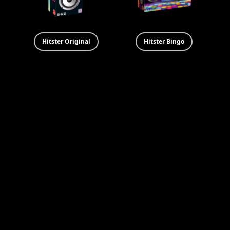
Hitster Original
Hitster Bingo