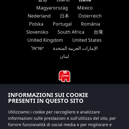
Magyarország
México
Nederland
日本
Österreich
Polska
Portugal
România
Slovensko
South Africa
台灣
United Kingdom
United States
الإمارات العربية المتحدة
ישראל
لبنان
INFORMAZIONI SUI COOKIE
#hitsterparty
PRESENTI IN QUESTO SITO
instagram
Utilizziamo i cookie per raccogliere e analizzare
informazioni sulle prestazioni e sull'utilizzo del sito, per
fornire funzionalità di social media e per migliorare e