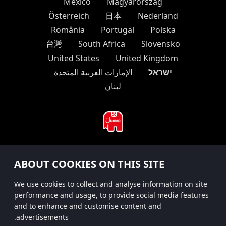
México
Magyarország
Österreich
日本
Nederland
România
Portugal
Polska
台灣
South Africa
Slovensko
United States
United Kingdom
ישראל
الإمارات العربية المتحدة
لبنان
#hitsterparty
ABOUT COOKIES ON THIS SITE
instagram
We use cookies to collect and analyse information on site
performance and usage, to provide social media features
and to enhance and customise content and
advertisements.