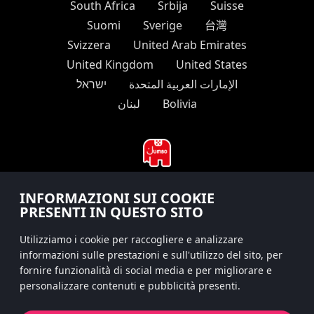
South Africa
Srbija
Suisse
Suomi
Sverige
台灣
Svizzera
United Arab Emirates
United Kingdom
United States
الإمارات العربية المتحدة
ישראל
لبنان
Bolivia
INFORMAZIONI SUI COOKIE
#hitsterparty
PRESENTI IN QUESTO SITO
instagram
Utilizziamo i cookie per raccogliere e analizzare
informazioni sulle prestazioni e sull'utilizzo del sito, per
fornire funzionalità di social media e per migliorare e
personalizzare contenuti e pubblicità presenti.
Protezione dati
Cookies