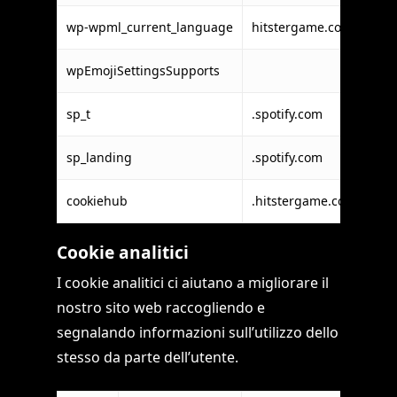
wp-wpml_current_language
hitstergame.com
On
wpEmojiSettingsSupports
Wor
sp_t
.spotify.com
Spo
sp_landing
.spotify.com
Spo
cookiehub
.hitstergame.com
Coo
Cookie analitici
I cookie analitici ci aiutano a migliorare il
nostro sito web raccogliendo e
segnalando informazioni sull’utilizzo dello
stesso da parte dell’utente.