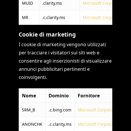
MUID
.clarity.ms
Microsoft Corporation
MR
.c.clarity.ms
Microsoft Corporation
Cookie di marketing
I cookie di marketing vengono utilizzati
per tracciare i visitatori sui siti web e
consentire agli inserzionisti di visualizzare
annunci pubblicitari pertinenti e
coinvolgenti.
Nome
Dominio
Fornitore
S
SRM_B
.c.bing.com
Microsoft Corporation
39
ANONCHK
.c.clarity.ms
Microsoft Corporation
1 