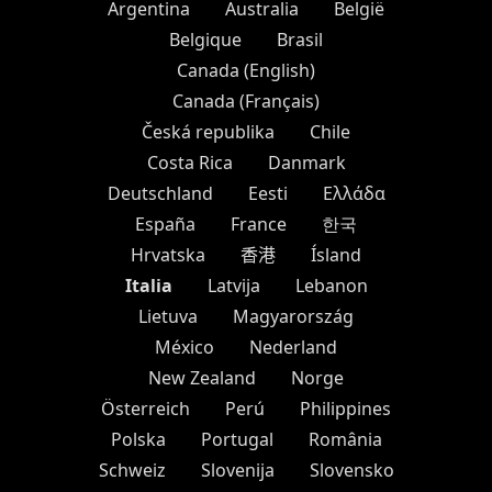
Argentina
Australia
België
Belgique
Brasil
Canada (English)
Canada (Français)
Česká republika
Chile
Costa Rica
Danmark
Deutschland
Eesti
Ελλάδα
España
France
한국
Hrvatska
香港
Ísland
Italia
Latvija
Lebanon
Lietuva
Magyarország
México
Nederland
New Zealand
Norge
Österreich
Perú
Philippines
Polska
Portugal
România
Schweiz
Slovenija
Slovensko