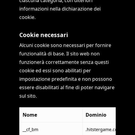
ciascuna categoria, con ulteriori
informazioni nella dichiarazione dei
cookie.
Cookie necessari
Alcuni cookie sono necessari per fornire
funzionalità di base. Il sito web non
funzionerà correttamente senza questi
cookie ed essi sono abilitati per
impostazione predefinita e non possono
essere disabilitati al fine di poter navigare
sul sito.
Nome
Dominio
For
__cf_bm
.hitstergame.com
Clo