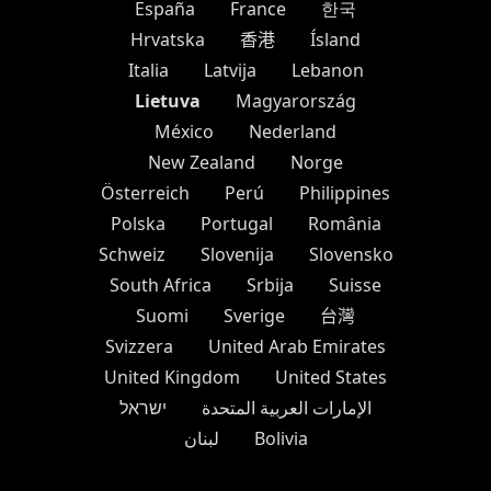
España
France
한국
Hrvatska
香港
Ísland
Italia
Latvija
Lebanon
Lietuva
Magyarország
México
Nederland
New Zealand
Norge
Österreich
Perú
Philippines
Polska
Portugal
România
Schweiz
Slovenija
Slovensko
South Africa
Srbija
Suisse
Suomi
Sverige
台灣
Svizzera
United Arab Emirates
United Kingdom
United States
الإمارات العربية المتحدة
ישראל
لبنان
Bolivia