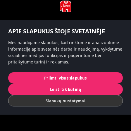
#hitsterparty
APIE SLAPUKUS ŠIOJE SVETAINĖJE
instagram
Mes naudojame slapukus, kad rinktume ir analizuotume
informaciją apie svetainės darbą ir naudojimą, vykdytume
socialinės medijos funkcijas ir pagerintume bei
pritaikytume turinį ir reklamas.
Privatumo politika
Slapukai
Priimti visus slapukus
© 2022 Koninklijke Jumbo B.V. | © game
Leisti tik būtiną
concept by Slættaratindur AB & Friends
Slapukų nustatymai