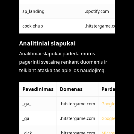
sp_landing
.spotify.com
Spo
cookiehub
.hitstergame.com
Coo
Analitiniai slapukai
Analitiniai slapukai padeda mums
pagerinti svetainę renkant duomenis ir
teikiant ataskaitas apie jos naudojimą.
Pavadinimas
Domenas
Pardavėjas
_ga_
.hitstergame.com
Google LLC
_ga
.hitstergame.com
Google LLC
_clck
.hitstergame.com
Microsoft Corpo