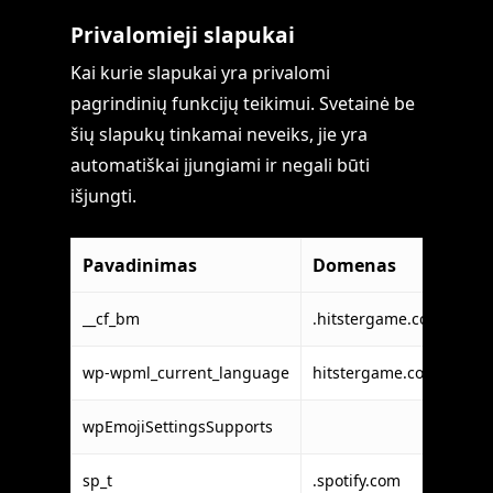
Privalomieji slapukai
Kai kurie slapukai yra privalomi
pagrindinių funkcijų teikimui. Svetainė be
šių slapukų tinkamai neveiks, jie yra
automatiškai įjungiami ir negali būti
išjungti.
Pavadinimas
Domenas
Pa
__cf_bm
.hitstergame.com
Clo
wp-wpml_current_language
hitstergame.com
On
wpEmojiSettingsSupports
Wor
sp_t
.spotify.com
Spo