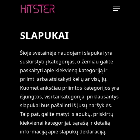
Skip
Menu
to
main
content
SLAPUKAI
Šioje svetainėje naudojami slapukai yra
suskirstyti į kategorijas, o žemiau galite
paskaityti apie kiekvieną kategoriją ir
priimti arba atsisakyti kelių ar visų jų.
Kuomet anksčiau priimtos kategorijos yra
išjungtos, visi tai kategorijai priklausantys
slapukai bus pašalinti iš Jūsų naršyklės.
Taip pat, galite matyti slapukų, priskirtų
kiekvienai kategorijai, sąrašą ir detalią
informaciją apie slapukų deklaraciją.