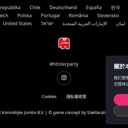
republika
Chile
Deutschland
España
한국
eich
Polska
Portugal
România
Slovensko
United States
ישראל
الإمارات العربية المتحدة
لبنان
#hitsterparty
關於本
instagram
我们使
交媒体
Cookies
隱私權政策
 Koninklijke Jumbo B.V. | © game concept by Slættaratindur AB & 