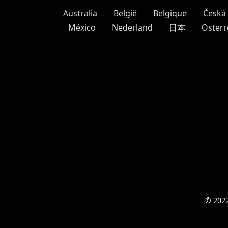
Australia
België
Belgique
Česká 
México
Nederland
日本
Österr
© 2022