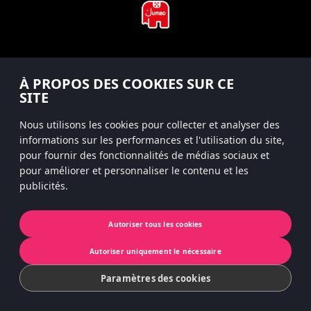
#hitsterparty
À PROPOS DES COOKIES SUR CE
instagram
SITE
Nous utilisons les cookies pour collecter et analyser des
informations sur les performances et l'utilisation du site,
pour fournir des fonctionnalités de médias sociaux et
Politique de confidentialité
pour améliorer et personnaliser le contenu et les
publicités.
Confidentialité de l’application
Cookies
Autoriser tous les cookies
© 2022 Koninklijke Jumbo B.V. | © game
Autoriser uniquement le nécessaire
concept by Slættaratindur AB & Friends
Paramètres des cookies