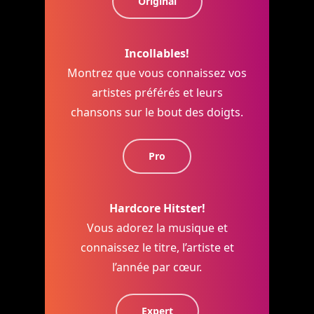
Original
Incollables!
Montrez que vous connaissez vos
artistes préférés et leurs
chansons sur le bout des doigts.
Pro
Hardcore Hitster!
Vous adorez la musique et
connaissez le titre, l’artiste et
l’année par cœur.
Expert