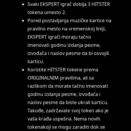
Svaki EKSPERT igrač dobija 3 HITSTER
tokena umesto 2.
Pored postavljanja muzičke kartice na
pravilno mesto na vremenskoj liniji,
EKSPERT igrači moraju tačno
imenovati godinu izdanja pesme,
izvođača i naslov pesme da bi osvojili
karticu.
Koristite HITSTER tokene prema
ORIGINALNIM pravilima, ali sa
razlikom da morate tačno imenovati
godinu izdanja pesme, izvođača i
naslov pesme da biste ukrali karticu.
Takođe, zadržavate svoj token ako je
vaša krađa uspešna. Nema novih
tokenakoji se mogu zaraditi dok se