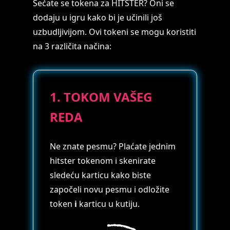
Sećate se tokena za HITSTER? Oni se
dodaju u igru kako bi je učinili još
uzbudljivijom. Ovi tokeni se mogu koristiti
na 3 različita načina:
1. TOKOM VAŠEG
REDA
Ne znate pesmu? Plaćate jednim
hitster tokenom i skenirate
sledeću karticu kako biste
započeli novu pesmu i odložite
token
i
karticu u kutiju.