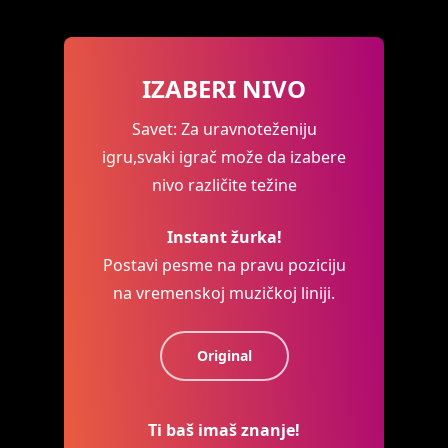
IZABERI NIVO
Savet: Za uravnoteženiju
igru,svaki igrač može da izabere
nivo različite težine
Instant žurka!
Postavi pesme na pravu poziciju
na vremenskoj muzičkoj liniji.
Original
Ti baš imaš znanje!