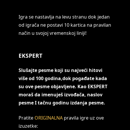
Igra se nastavlja na levu stranu dok jedan
od igrača ne postavi 10 kartica na pravilan
način u svojoj vremenskoj liniji!
EKSPERT
Slušajte pesme koji su najveći hitovi
više od 100 godina,dok pogađate kada
su ove pesme objavljene. Kao EKSPERT
moraš da imenuješ izvođača, naslov
pesme I tačnu godinu izdanja pesme.
Pratite
ORIGINALNA
pravila igre uz ove
izuzetke: