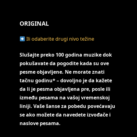
ORIGINAL
Ili odaberite drugi nivo težine
Slušajte preko 100 godina muzike dok
pokušavate da pogodite kada su ove
pesme objavljene. Ne morate znati
tačnu godinu* – dovoljno je da kažete
da li je pesma objavljena pre, posle ili
između pesama na vašoj vremenskoj
liniji. Vaše šanse za pobedu povećavaju
se ako možete da navedete izvođače i
naslove pesama.