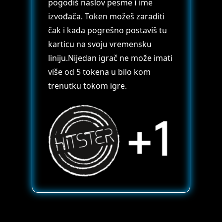
pogodiš naslov pesme
i
ime
izvođača. Token možeš zaraditi
čak i kada pogrešno postaviš tu
karticu na svoju vremensku
liniju.Nijedan igrač ne može imati
više od 5 tokena u bilo kom
trenutku tokom igre.