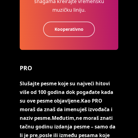
snagama kreirajte vremensku
muzičku liniju.
Kooperativno
PRO
Slušajte pesme koje su najveći hitovi
više od 100 godina dok pogađate kada
su ove pesme objavljene.Kao PRO
moraš da znaš da imenuješ izvođača i
naziv pesme.Međutim,ne moraš znati
tačnu godinu izdanja pesme – samo da
li je pre,posle ili između pesama koje