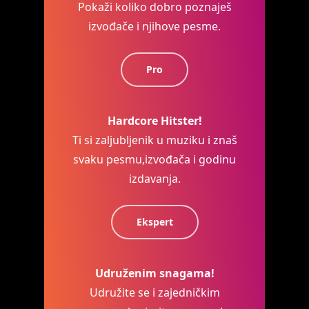
Pokaži koliko dobro poznaješ
izvođače i njihove pesme.
Pro
Hardcore Hitster!
Ti si zaljubljenik u muziku i znaš
svaku pesmu,izvođača i godinu
izdavanja.
Ekspert
Udruženim snagama!
Udružite se i zajedničkim