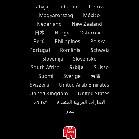
Latvija
Lebanon
Lietuva
Magyarország
México
Nederland
New Zealand
日本
Norge
Österreich
Perú
Philippines
Polska
Portugal
România
Schweiz
Slovenija
Slovensko
Srbija
South Africa
Suisse
Suomi
Sverige
台灣
Svizzera
United Arab Emirates
United Kingdom
United States
الإمارات العربية المتحدة
ישראל
لبنان