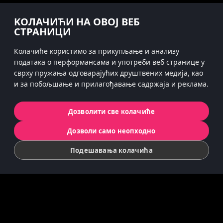
KОЛАЧИЋИ НА ОВОЈ ВЕБ
#hitsterparty
СТРАНИЦИ
instagram
Колачиће користимо за прикупљање и анализу
података о перформансама и употреби веб странице у
сврху пружaња одговарајућих друштвених медија, као
и за побољшање и прилагођавање садржаја и реклама.
Politika privatnosti
Kolačići
Дозволити све колачиће
© 2022 Koninklijke Jumbo B.V. | © game
Дозволи само неопходно
concept by Slættaratindur AB & Friends
Подешавања колачића