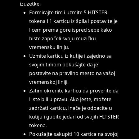
izuzetke:
Formirajte tim i uzmite 5 HITSTER
tokena i 1 karticu iz špila i postavite je
licem prema gore ispred sebe kako
biste započeli svoju muzičku
vremensku liniju.
Uzmite karticu iz kutije i zajedno sa
svojim timom pokušajte da je
postavite na pravilno mesto na vašoj
vremenskoj liniji.
Zatim okrenite karticu da proverite da
li ste bili u pravu. Ako jeste, možete
zadržati karticu, inače je odbacite u
kutiju i gubite jedan od svojih HITSTER
tokena.
Pokušajte sakupiti 10 kartica na svojoj