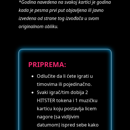
*Godina navedena na svakoj kartici je godina
kada je pesma prvi put objavljena ili javno
izvedena od strane tog izvođača u svom
originalnom obliku.
PRIPREMA:
Odlučite da li ćete igrati u
timovima ili pojedinačno.
Svaki igrač/tim dobija 2
HITSTER tokena i 1 muzičku
karticu koju postavlja licem
nagore (sa vidljivim
datumom) ispred sebe kako