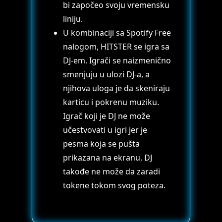
bi započeo svoju vremensku
liniju.
U kombinaciji sa Spotify Free
nalogom, HITSTER se igra sa
DJ-em. Igrači se naizmenično
smenjuju u ulozi DJ-a, a
njihova uloga je da skeniraju
karticu i pokrenu muziku.
Igrač koji je DJ ne može
učestvovati u igri jer je
pesma koja se pušta
prikazana na ekranu. DJ
takođe ne može da zaradi
tokene tokom svog poteza.