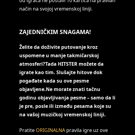
od igrača ne postavi 10 kartica na pravilan
način na svojoj vremenskoj liniji.
ZAJEDNIČKIM SNAGAMA!
Želite da doživite putovanje kroz
uspomene u manje takmičarskoj
atmosferi?Tada HITSTER možete da
igrate kao tim. Slušajte hitove dok
pogađate kada su ove pesme
objavljene.Ne morate znati tačnu
godinu objavljivanja pesme – samo da li
je pre, posle ili između pesama koje su
na vašoj muzičkoj vremenskoj liniji.
Pratite
ORIGINALNA
pravila igre uz ove