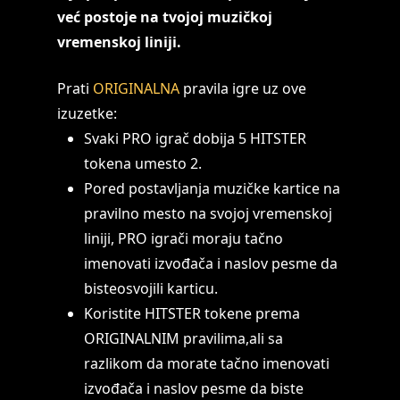
već postoje na tvojoj muzičkoj
vremenskoj liniji.
Prati
ORIGINALNA
pravila igre uz ove
izuzetke:
Svaki PRO igrač dobija 5 HITSTER
tokena umesto 2.
Pored postavljanja muzičke kartice na
pravilno mesto na svojoj vremenskoj
liniji, PRO igrači moraju tačno
imenovati izvođača i naslov pesme da
bisteosvojili karticu.
Koristite HITSTER tokene prema
ORIGINALNIM pravilima,ali sa
razlikom da morate tačno imenovati
izvođača i naslov pesme da biste