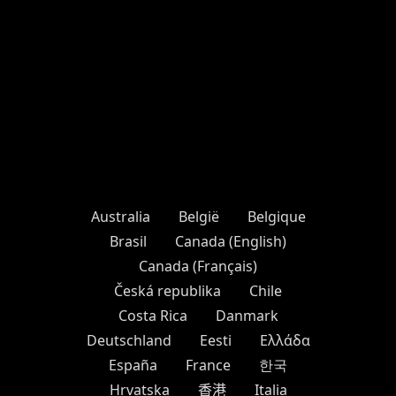
Australia
België
Belgique
Brasil
Canada (English)
Canada (Français)
Česká republika
Chile
Costa Rica
Danmark
Deutschland
Eesti
Ελλάδα
España
France
한국
Hrvatska
香港
Italia