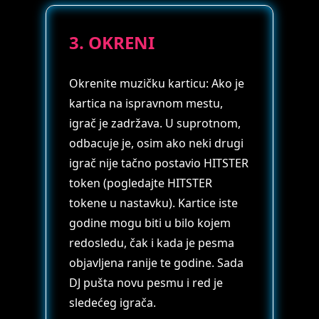
3. OKRENI
Okrenite muzičku karticu: Ako je
kartica na ispravnom mestu,
igrač je zadržava. U suprotnom,
odbacuje je, osim ako neki drugi
igrač nije tačno postavio HITSTER
token (pogledajte HITSTER
tokene u nastavku). Kartice iste
godine mogu biti u bilo kojem
redosledu, čak i kada je pesma
objavljena ranije te godine. Sada
DJ pušta novu pesmu i red je
sledećeg igrača.