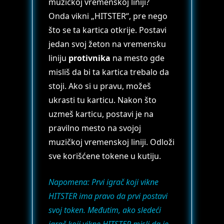
muzičkoj vremenskoj liniji?
Onda vikni „HITSTER“, pre nego
što se ta kartica otkrije. Postavi
jedan svoj žeton na vremensku
liniju
protivnika
na mesto gde
misliš da bi ta kartica trebalo da
stoji. Ako si u pravu, možeš
ukrasti tu karticu. Nakon što
uzmeš karticu, postavi je na
pravilno mesto na svojoj
muzičkoj vremenskoj liniji. Odloži
sve korišćene tokene u kutiju.
Napomena: Prvi igrač koji vikne
HITSTER ima pravo da prvi postavi
svoj token. Međutim, ako sledeći
igrač koji vikne HITSTER misli da je