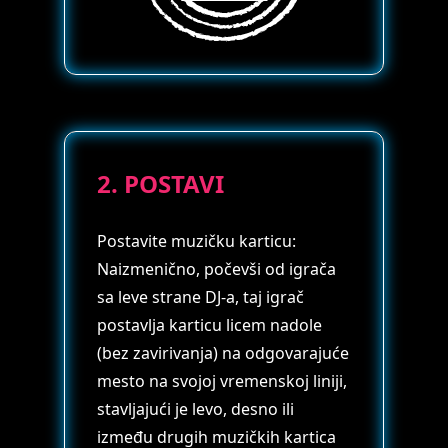
2. POSTAVI
Postavite muzičku karticu:
Naizmenično, počevši od igrača
sa leve strane DJ-a, taj igrač
postavlja karticu licem nadole
(bez zavirivanja) na odgovarajuće
mesto na svojoj vremenskoj liniji,
stavljajući je levo, desno ili
između drugih muzičkih kartica