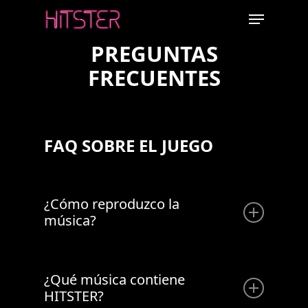
Skip
Menu
to
PREGUNTAS
main
content
FRECUENTES
FAQ SOBRE EL JUEGO
¿Cómo reproduzco la
música?
Al abrir la app, sigue las instrucciones en
¿Qué música contiene
pantalla para conectarte a la aplicación de
HITSTER?
Spotify o elige jugar con Spotify Free. Si