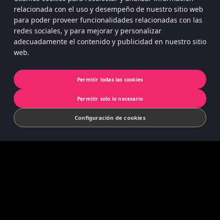
relacionada con el uso y desempeño de nuestro sitio web
para poder proveer funcionalidades relacionadas con las
redes sociales, y para mejorar y personalizar
Políticas de privacidad
adecuadamente el contenido y publicidad en nuestro sitio
web.
Privacidad de la aplicación
Cookies
Permitir todas las cookies
© 2022 Koninklijke Jumbo B.V. | © game
Permitir solo lo necesario
concept by Slættaratindur AB & Friends
Configuración de cookies