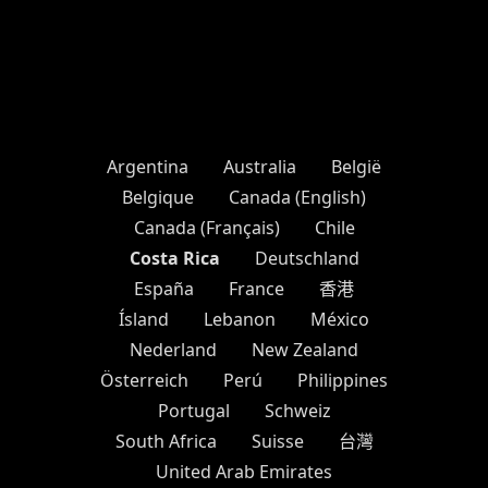
Argentina
Australia
België
Belgique
Canada (English)
Canada (Français)
Chile
Costa Rica
Deutschland
España
France
香港
Ísland
Lebanon
México
Nederland
New Zealand
Österreich
Perú
Philippines
Portugal
Schweiz
South Africa
Suisse
台灣
United Arab Emirates