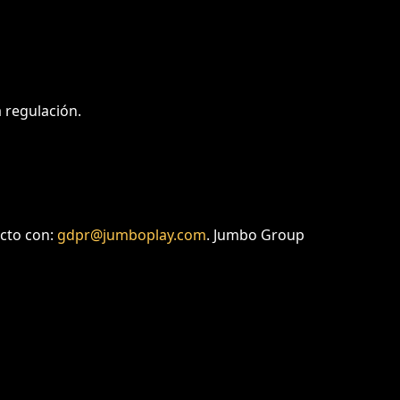
a regulación.
acto con:
gdpr@jumboplay.com
. Jumbo Group