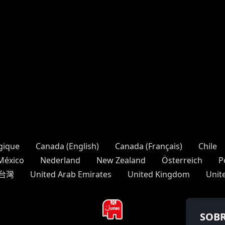
gique
Canada (English)
Canada (Français)
Chile
México
Nederland
New Zealand
Österreich
P
台灣
United Arab Emirates
United Kingdom
Unit
SOBR