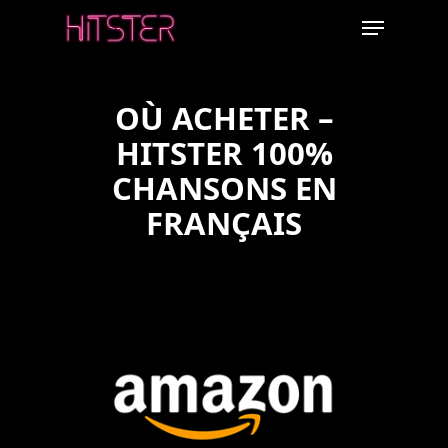
Skip
Menu
to
main
content
OÙ ACHETER –
HITSTER 100%
CHANSONS EN
FRANÇAIS