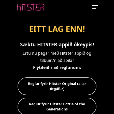
Skip
Menu
to
main
content
EITT LAG ENN!
Sæktu HITSTER-appið ókeypis!
Ertu nú þegar með Hitster appið og
tilbúin/n að spila?
Flýtileiðir að reglunum:
Reglur fyrir Hitster Original (allar
útgáfur)
Reglur fyrir Hitster Battle of the
Generations