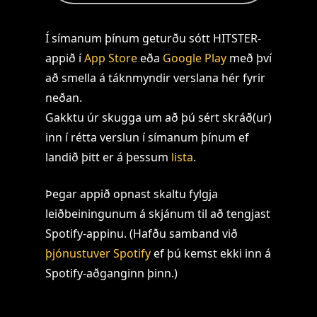
Í símanum þínum geturðu sótt HITSTER-
appið í
App Store
eða
Google Play
með því
að smella á táknmyndir verslana hér fyrir
neðan.
Gakktu úr skugga um að þú sért skráð(ur)
inn í rétta verslun í símanum þínum ef
landið þitt er á þessum
lista
.
Þegar appið opnast skaltu fylgja
leiðbeiningunum á skjánum til að tengjast
Spotify-appinu. (Hafðu samband við
þjónustuver Spotify
ef þú kemst ekki inn á
Spotify-aðganginn þinn.)