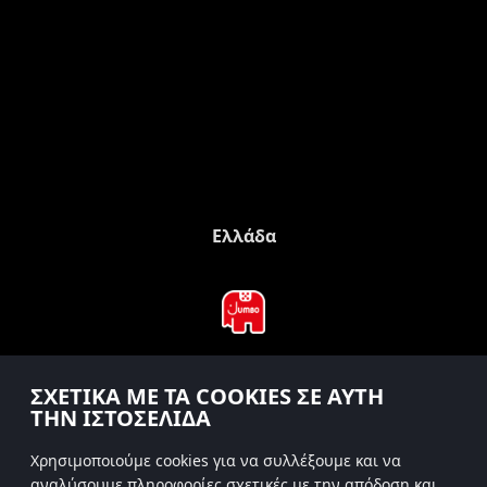
Ολόκληρα τραγούδια
Βεβαιωθείτε ότι έχετε αναποδογυρίσει
30s previews – πιο γρήγοροι γύροι,
το τηλέφωνό σας πριν τελειώσει η
με γυροσένσορα ή χρονόμετρο.
αντίστροφη μέτρηση, ώστε κανένας
παίκτης να μην δει τον τίτλο του
τραγουδιού και τον καλλιτέχνη που
παίζει.
Ελλάδα
#hitsterparty
ΣΧΕΤΙΚΆ ΜΕ ΤΑ COOKIES ΣΕ ΑΥΤΉ
ΤΗΝ ΙΣΤΟΣΕΛΊΔΑ
instagram
Χρησιμοποιούμε cookies για να συλλέξουμε και να
αναλύσουμε πληροφορίες σχετικές με την απόδοση και