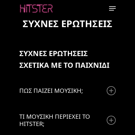
Skip
Menu
to
ΣΥΧΝΕΣ ΕΡΩΤΗΣΕΙΣ
main
content
ΣΥΧΝΕΣ ΕΡΩΤΗΣΕΙΣ
ΣΧΕΤΙΚΑ ΜΕ ΤΟ ΠΑΙΧΝΙΔΙ
ΠΩΣ ΠΑΙΖΕΙ ΜΟΥΣΙΚΗ;
Κατά το άνοιγμα της εφαρμογής,
ΤΙ ΜΟΥΣΙΚΗ ΠΕΡΙΕΧΕΙ ΤΟ
ακολουθήστε τις οδηγίες στην οθόνη για
HITSTER;
να συνδεθείτε με την εφαρμογή Spotify ή
επιλέξτε να παίξετε με Spotify Free. Εάν